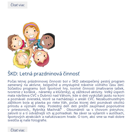
Správne
Čítať viac
začiatky:
ŠKD: Letná prazdninová činnosť
Počas letnej prázdninovej činnosti bol v ŠKD zabezpečený pestrý program
zameraný na aktívne, bezpečné a zmysluplné trávenie voľného času detí.
Súčasťou programu boli športové hry, tvorivé činnosti (maľovanie tašiek,
tvorenie z korálok - náramky a kľúčenky), aj zážitkové aktivity. Veľký úspech
mala návšteva CVČ v Dubnici nad Váhom, kde si deti vyskúšali jazdu na koni
a poznávali zvieratká, ktoré sa nachádzajú v areáli CVČ. Nezabudnuteľným
zážitkom bola aj plavba po rieke Váh, počas ktorej deti poznávali okolitú
prírodu a význam rieky. Posledný deň deti prežili zaujímavé popoludnie
v priestoroch,, Rybníka Machnáč" . Oboznámili sa s chovom pstruhov,
zalovili si a tí odvážnejší ich aj pohladkali. Na záver sa vyšantili v autíčkach,
športových atrakciách a nafukovacom hrade. O tom, ako sme sa mali dobre
svedčia aj naše fotografie.
ŠKD:
Čítať viac