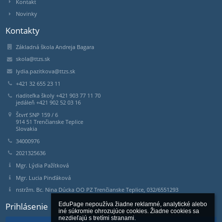
Kontakt
Novinky
Kontakty
Základná škola Andreja Bagara
skola@ttzs.sk
lydia.pazitkova@ttzs.sk
+421 32 655 23 11
riaditeľka školy +421 903 77 11 70
jedáleň +421 902 52 03 16
Štvrť SNP 159 / 6
914 51 Trenčianske Teplice
Slovakia
34000976
2021325636
Mgr. Lýdia Pažítková
Mgr. Lucia Pinďáková
nstržm. Bc. Nina Dúcka OO PZ Trenčianske Teplice, 032/6551293
Prihlásenie
EduPage nepoužíva žiadne reklamné, analytické alebo 
iné súkromie ohrozujúce cookies. Žiadne cookies sa 
nezdieľajú s tretími stranami.
