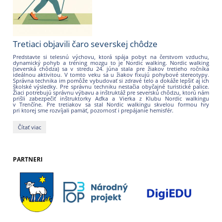
Tretiaci objavili čaro severskej chôdze
Predstavte si telesnú výchovu, ktorá spája pobyt na čerstvom vzduchu,
dynamický pohyb a tréning mozgu to je Nordic walking. Nordic walking
(severská chôdza) sa v stredu 24. júna stala pre žiakov tretieho ročníka
ideálnou aktivitou. V tomto veku sa u žiakov fixujú pohybové stereotypy.
Správna technika im pomôže vybudovať si zdravé telo a dokáže lepšiť aj ich
školské výsledky.
Pre správnu techniku nestačia obyčajné turistické palice.
Žiaci potrebujú správnu výbavu a inštruktáž pre severskú chôdzu, ktorú nám
prišli zabezpečiť inštruktorky Aďka a Vierka z Klubu Nordic walkingu
v Trenčíne.
Pre tretiakov sa stal Nordic walkingu skvelou formou hry
pri ktorej sme rozvíjali pamäť, pozornosť i prepájanie hemisfér.
Tretiaci
Čítať viac
objavili
čaro
severskej
chôdze:
PARTNERI