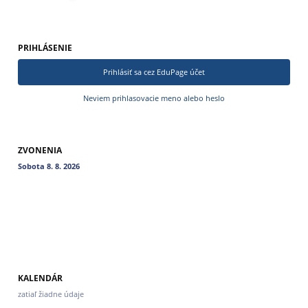
PRIHLÁSENIE
Prihlásiť sa cez EduPage účet
Neviem prihlasovacie meno alebo heslo
ZVONENIA
Sobota 8. 8. 2026
KALENDÁR
zatiaľ žiadne údaje