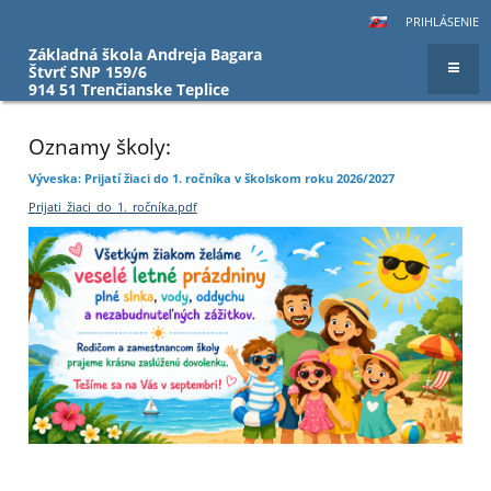
PRIHLÁSENIE
Základná škola Andreja Bagara
Štvrť SNP 159/6
914 51 Trenčianske Teplice
Hlavná
Oznamy školy:
stránka
Výveska: Prijatí žiaci do 1. ročníka v školskom roku 2026/2027
Prijati_žiaci_do_1._ročníka.pdf