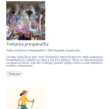
ukončenie
školského
roka:
Tretiacka prespávačka
Naša rozlúčková „Prespávačka“ v ŠKD dopadla na jednotku.
Chodby našej školy ožili večer nevídaným dobrodružstvom. Naša očakávaná
Prespávačka je úspešné za nami a my plní zážitkov. Škola sa nám premenila
na tajuplný ostrov, kde deti hrdinsky vyriešili všetky indície a našli zaslúženú
truhlicu s odmenami.
Tretiacka
Čítať viac
prespávačka: