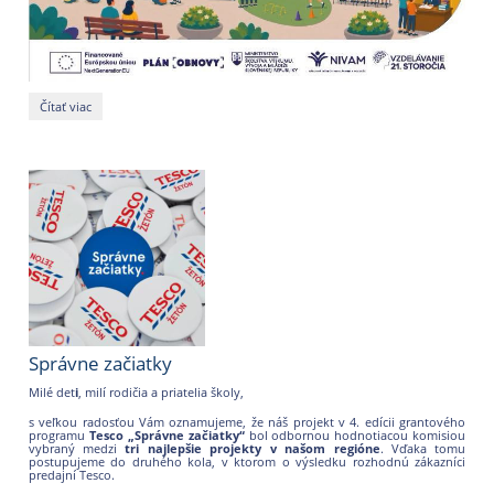
Pozvánka
Čítať viac
na
podujatie
o
kurikulárnej
reforme:
Správne začiatky
Milé det
i
, milí rodičia a priatelia školy,
s veľkou radosťou Vám oznamujeme, že náš projekt v 4. edícii grantového
programu
Tesco „Správne začiatky“
bol odbornou hodnotiacou komisiou
vybraný medzi
tri najlepšie projekty v našom regióne
. Vďaka tomu
postupujeme do druhého kola, v ktorom o výsledku rozhodnú zákazníci
predajní Tesco.