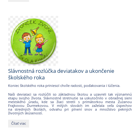
Letná
prazdninová
činnosť
:
Slávnostná rozlúčka deviatakov a ukončenie
školského roka
Koniec školského roka priniesol chvíle radosti, poďakovania i lúčenia.
Naši deviataci sa rozlúčili so základnou školou a uzavreli tak významnú
etapu svojho života. Slávnostné stretnutie sa uskutočnilo v obradnej sieni
mestského úradu, kde sa žiaci stretli s primátorkou mesta Zuzanou
Frajkovou Ďurmekovou. V milých slovách im zaželala veľa úspechov
na stredných školách, odvahu pri plnení snov a množstvo pekných
životných skúseností.
Slávnostná
Čítať viac
rozlúčka
deviatakov
a