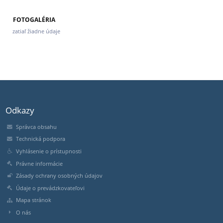
FOTOGALÉRIA
zatiaľ žiadne údaje
Odkazy
Správca obsahu
Technická podpora
Vyhlásenie o prístupnosti
Právne informácie
Zásady ochrany osobných údajov
Údaje o prevádzkovateľovi
Mapa stránok
O nás