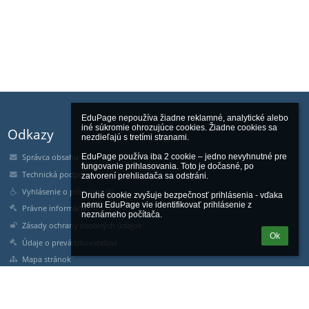
EduPage nepoužíva žiadne reklamné, analytické alebo 
iné súkromie ohrozujúce cookies. Žiadne cookies sa 
Odkazy
nezdieľajú s tretími stranami.

EduPage používa iba 2 cookie – jedno nevyhnutné pre 
Správca obsahu
fungovanie prihlasovania. Toto je dočasné, po 
Technická podpora
zatvorení prehliadača sa odstráni.

Vyhlásenie o prístupnosti
Druhé cookie zvyšuje bezpečnosť prihlásenia - vďaka 
nemu EduPage vie identifikovať prihlásenie z 
Právne informácie
neznámeho počítača.
Zásady ochrany osobných údajov
Ok
Údaje o prevádzkovateľovi
Mapa stránok
O nás
Kontakt