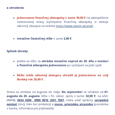
a uhradenia
:
j
ednorazovo finančnej zábezpeky
v sume 30,00 €
na zabezpečenie
nedotovanej stravy (vyčerpanie finančnej zábezpeky si sleduje
zákonný zástupca na stránke
https://www.eskoly.sk/snp6
.
mesačne čiastočnej réžie
v sume
2,00 €
Spôsob úhrady:
platba za réžiu sa
uhrádza mesačne vopred do 20. dňa v mesiaci
a finančná zábezpeka jednorazovo
po vyčerpaní sa platí opäť.
Réžiu môže zákonný zástupca uhradiť aj jednorázovo na celý
školský rok 20,00 € .
Strava sa uhrádza od augusta do mája.
Na september
sa uhrádza od
01.
augusta do 20. augusta
réžia + fin. zábez. spolu v sume:
32,00 €
na účet:
(IBAN
):
SK24 0200 0000 0016 4351 7657
,
treba udať správny
variabilný
symbol,
ktorý Vám bol pridelený a
meno, priezvisko stravníka
(poznámka
v banke, informácia pre prijímateľa)