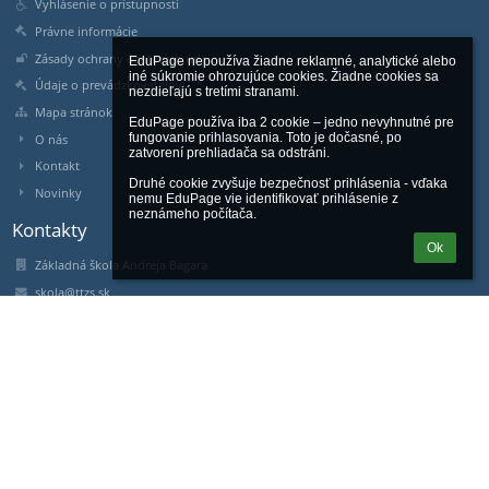
Vyhlásenie o prístupnosti
Právne informácie
Zásady ochrany osobných údajov
EduPage nepoužíva žiadne reklamné, analytické alebo 
iné súkromie ohrozujúce cookies. Žiadne cookies sa 
Údaje o prevádzkovateľovi
nezdieľajú s tretími stranami.

Mapa stránok
EduPage používa iba 2 cookie – jedno nevyhnutné pre 
fungovanie prihlasovania. Toto je dočasné, po 
O nás
zatvorení prehliadača sa odstráni.

Kontakt
Druhé cookie zvyšuje bezpečnosť prihlásenia - vďaka 
Novinky
nemu EduPage vie identifikovať prihlásenie z 
neznámeho počítača.
Kontakty
Ok
Základná škola Andreja Bagara
skola@ttzs.sk
lydia.pazitkova@ttzs.sk
+421 32 655 23 11
riaditeľka školy +421 903 77 11 70
jedáleň +421 902 52 03 16
Štvrť SNP 159 / 6
914 51 Trenčianske Teplice
Slovakia
34000976