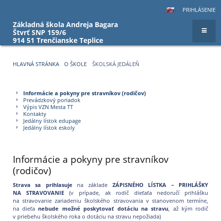
PRIHLÁSENIE
Základná škola Andreja Bagara
Štvrť SNP 159/6
914 51 Trenčianske Teplice
HLAVNÁ STRÁNKA
O ŠKOLE
ŠKOLSKÁ JEDÁLEŇ
Školská
Informácie a pokyny pre stravníkov (rodičov)
jedáleň
Prevádzkový poriadok
Výpis VZN Mesta TT
Kontakty
Jedálny lístok edupage
Jedálny lístok eskoly
Informácie a pokyny pre stravníkov
(rodičov)
Strava sa prihlasuje
na základe
ZÁPISNÉHO LÍSTKA – PRIHLÁŠKY
NA STRAVOVANIE
(v prípade, ak rodič dieťaťa nedoručí prihlášku
na stravovanie zariadeniu školského stravovania v stanovenom termíne,
na dieťa
nebude možné poskytovať dotáciu na stravu
, až kým rodič
v priebehu školského roka o dotáciu na stravu nepožiada)