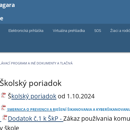
Bagara
ce
Elektronická prihláška
Virtuálna prehliadka
SOS
Žiaci a rodi
LÁVACÍ PROGRAM A INÉ DOKUMENTY A TLAČIVÁ
Školský poriadok
Š
kolský poriadok
od 1.10.2024
SMERNICA O PREVENCII A R
IEŠENÍ ŠIKANOVANIA A KYBERŠIKANOVANI
Dodatok č.1 k ŠkP -
Zákaz používania komu
v škole