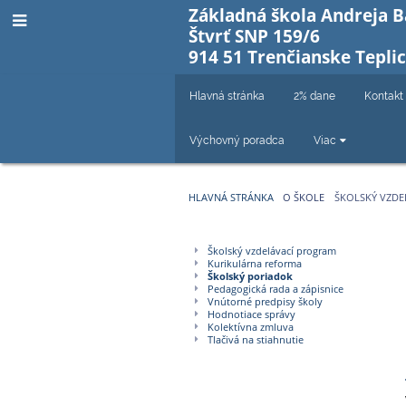
Základná škola Andreja 
Štvrť SNP 159/6
914 51 Trenčianske Tepli
Hlavná stránka
2% dane
Kontakt
Výchovný poradca
Viac
HLAVNÁ STRÁNKA
O ŠKOLE
ŠKOLSKÝ VZDE
Školský
Školský vzdelávací program
Kurikulárna reforma
vzdelávací
Školský poriadok
Pedagogická rada a zápisnice
program
Vnútorné predpisy školy
Hodnotiace správy
Kolektívna zmluva
a
Tlačivá na stiahnutie
iné