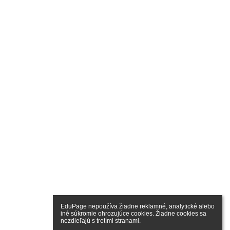
EduPage nepoužíva žiadne reklamné, analytické alebo 
iné súkromie ohrozujúce cookies. Žiadne cookies sa 
nezdieľajú s tretími stranami.
