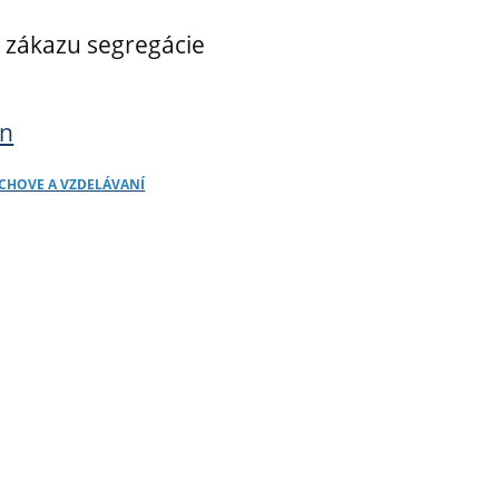
 zákazu segregácie
ín
ÝCHOVE A VZDELÁVANÍ