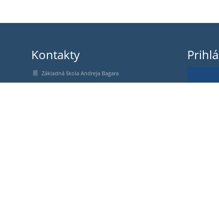
Kontakty
Prihl
Základná škola Andreja Bagara
skola@ttzs.sk
N
lydia.pazitkova@ttzs.sk
+421 32 655 23 11
riaditeľka školy +421 903 77 11 70
jedáleň +421 902 52 03 16
Štvrť SNP 159 / 6
914 51 Trenčianske Teplice
Slovakia
34000976
2021325636
Mgr. Lýdia Pažítková
Mgr. Lucia Pinďáková
nstržm. Bc. Nina Dúcka OO PZ Trenčianske Teplice,