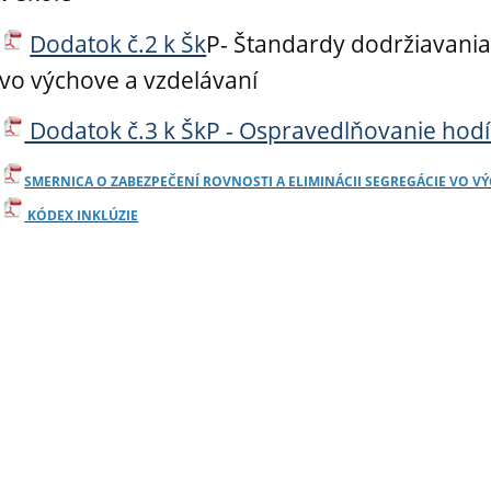
Dodatok č.2 k Šk
P- Štandardy dodržiavania
vo výchove a vzdelávaní
Dodatok č.3 k ŠkP - Ospravedlňovanie hod
SMERNICA O ZABEZPEČENÍ ROVNOSTI A ELIMINÁCII SEGREGÁCIE VO V
KÓDEX INKLÚZIE