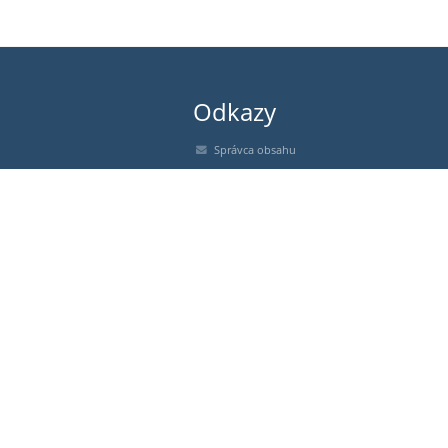
Odkazy
Správca obsahu
Technická podpora
Vyhlásenie o prístupnosti
Právne informácie
Zásady ochrany osobných údajov
Údaje o prevádzkovateľovi
Mapa stránok
O nás
Kontakt
Novinky