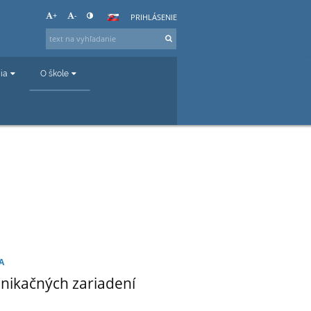
+
-
PRIHLÁSENIE
čia
O škole
A
nikačných zariadení