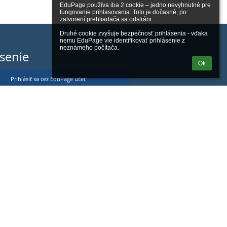
EduPage používa iba 2 cookie – jedno nevyhnutné pre 
fungovanie prihlasovania. Toto je dočasné, po 
zatvorení prehliadača sa odstráni.

Druhé cookie zvyšuje bezpečnosť prihlásenia - vďaka 
nemu EduPage vie identifikovať prihlásenie z 
neznámeho počítača.
ásenie
Ok
Prihlásiť sa cez EduPage účet
eviem prihlasovacie meno alebo heslo