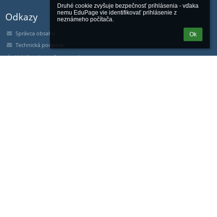
Druhé cookie zvyšuje bezpečnosť prihlásenia - vďaka 
nemu EduPage vie identifikovať prihlásenie z 
Odkazy
neznámeho počítača.
Správca obsahu
Ok
Technická podpora
Vyhlásenie o prístupnosti
Právne informácie
Zásady ochrany osobných údajov
Údaje o prevádzkovateľovi
Mapa stránok
O nás
Kontakt
Novinky
Kontakty
Základná škola Andreja Bagara
skola@ttzs.sk
lydia.pazitkova@ttzs.sk
+421 32 655 23 11