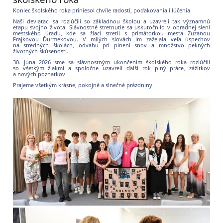
Koniec školského roka priniesol chvíle radosti, poďakovania i lúčenia.
Naši deviataci sa rozlúčili so základnou školou a uzavreli tak významnú
etapu svojho života. Slávnostné stretnutie sa uskutočnilo v obradnej sieni
mestského úradu, kde sa žiaci stretli s primátorkou mesta Zuzanou
Frajkovou Ďurmekovou. V milých slovách im zaželala veľa úspechov
na stredných školách, odvahu pri plnení snov a množstvo pekných
životných skúseností.
30. júna 2026 sme sa slávnostným ukončením školského roka rozlúčili
so všetkým žiakmi a spoločne uzavreli ďalší rok plný práce, zážitkov
a nových poznatkov.
Prajeme všetkým krásne, pokojné a slnečné prázdniny.