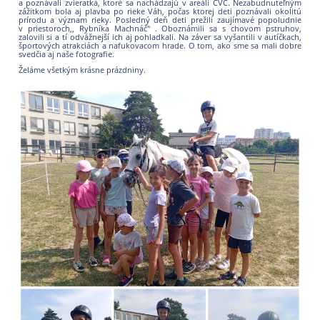
a poznávali zvieratká, ktoré sa nachádzajú v areáli CVČ. Nezabudnuteľným
zážitkom bola aj plavba po rieke Váh, počas ktorej deti poznávali okolitú
prírodu a význam rieky. Posledný deň deti prežili zaujímavé popoludnie
v priestoroch,, Rybníka Machnáč" . Oboznámili sa s chovom pstruhov,
zalovili si a tí odvážnejší ich aj pohladkali. Na záver sa vyšantili v autíčkach,
športových atrakciách a nafukovacom hrade. O tom, ako sme sa mali dobre
svedčia aj naše fotografie.
Želáme všetkým krásne prázdniny.