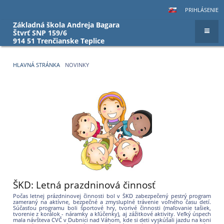
PRIHLÁSENIE
Základná škola Andreja Bagara
Štvrť SNP 159/6
914 51 Trenčianske Teplice
HLAVNÁ STRÁNKA
NOVINKY
Novinky
ŠKD: Letná prazdninová činnosť
Počas letnej prázdninovej činnosti bol v ŠKD zabezpečený pestrý program
zameraný na aktívne, bezpečné a zmysluplné trávenie voľného času detí.
Súčasťou programu boli športové hry, tvorivé činnosti (maľovanie tašiek,
tvorenie z korálok - náramky a kľúčenky), aj zážitkové aktivity. Veľký úspech
mala návšteva CVČ v Dubnici nad Váhom, kde si deti vyskúšali jazdu na koni