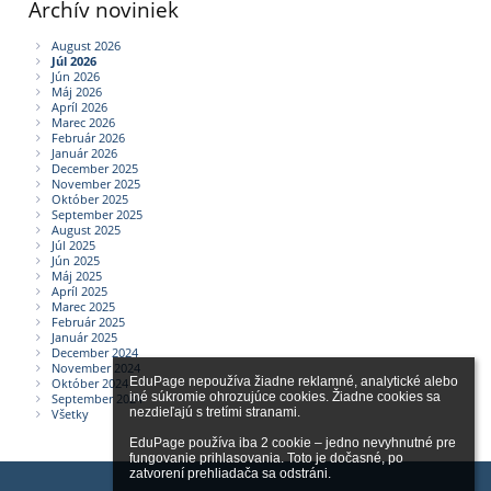
Archív noviniek
August 2026
Júl 2026
Jún 2026
Máj 2026
Apríl 2026
Marec 2026
Február 2026
Január 2026
December 2025
November 2025
Október 2025
September 2025
August 2025
Júl 2025
Jún 2025
Máj 2025
Apríl 2025
Marec 2025
Február 2025
Január 2025
December 2024
November 2024
EduPage nepoužíva žiadne reklamné, analytické alebo 
Október 2024
iné súkromie ohrozujúce cookies. Žiadne cookies sa 
September 2024
nezdieľajú s tretími stranami.

Všetky
EduPage používa iba 2 cookie – jedno nevyhnutné pre 
fungovanie prihlasovania. Toto je dočasné, po 
zatvorení prehliadača sa odstráni.
