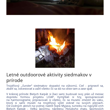
Letné outdoorové aktivity siedmakov v
prírode
Trojdňový ,,čunder” siedmakov dopadol
na výbornú. Cieľ - pripraviť sa,
zbaliť sa, odcestovať a zažiť všetko čo sa dá na ceste tam a zase späť.
V krásnej prírode Bielych Karpát si žiaci sami budovali svoj plán už mesiac
dopredu formou projektu LOAP. Vymýšlali si hry, spolupracovali
na harmonograme, pripravovali si všetko, čo sa muselo zmestiť do vaku,
ktorý si sami museli na trojdňový výlet zobrať na svojich pleciach.
Od vodných aktivít na vodnej nádrži Stará Myjava, turistiku na najvyšší vrch
Bielych Karpát - Veľkú Javorinu, návštevu Holubyho chaty, športových