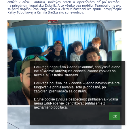
aktivít v areáli Fantázia, nočných hrách a opekačkách až po rekreáciu
na prírodnom kúpalisku Dubník. A to všetko bez mobilu! Teambuilding ako
sa patrí dopĺňali challenge výzvy a všetci zúčastnení ich splnili, nevyjímajúc
Katky Tobolkovej a Kamila Brečku ako sprievodcov.
EduPage nepoužíva žiadne reklamné, analytické alebo 
iné súkromie ohrozujúce cookies. Žiadne cookies sa 
nezdieľajú s tretími stranami.

EduPage používa iba 2 cookie – jedno nevyhnutné pre 
fungovanie prihlasovania. Toto je dočasné, po 
zatvorení prehliadača sa odstráni.

Druhé cookie zvyšuje bezpečnosť prihlásenia - vďaka 
nemu EduPage vie identifikovať prihlásenie z 
neznámeho počítača.
Ok