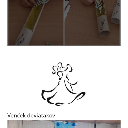
Venček deviatakov