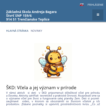
PRIHLÁSENIE
Základná škola Andreja Bagara
Štvrť SNP 159/6
914 51 Trenčianske Teplice
HLAVNÁ STRÁNKA
NOVINKY
Novinky
ŠKD: Včela a jej význam v prírode
V rámci aktivít si deti v ŠKD pripomenuli dôležitosť včiel pre prírodu
a človeka. Aktivity zahŕňali teoretické a praktické činnosti. Rozprávali sme sa
o význame včiel pre život a fungovanie celej planéty Zem. Deti si pozreli
zaujímavé video, v ktorom sa oboznámili so životom včielok a ich
produktov. Získane poznatky si upevnili prostredníctvom kvízu ,,Čo už