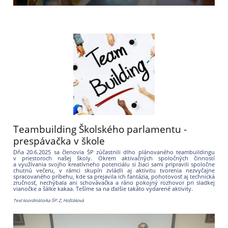
Teambuilding Školského parlamentu -
prespávačka v škole
Dňa 20.6.2025 sa členovia ŠP zúčastnili dlho plánovaného teambuildingu
v priestoroch našej školy. Okrem aktivačných spoločných činností
a využívania svojho kreatívneho potenciálu si žiaci sami pripravili spoločne
chutnú večeru, v rámci skupín zvládli aj aktivitu tvorenia nezvyčajne
spracovaného príbehu, kde sa prejavila ich fantázia, pohotovosť aj technická
zručnosť, nechýbala ani schovávačka a ráno pokojný rozhovor pri sladkej
vianočke a šálke kakaa. Tešíme sa na ďalšie takáto vydarené aktivity.
Text koordinátorka ŠP: Z, Hoštáková