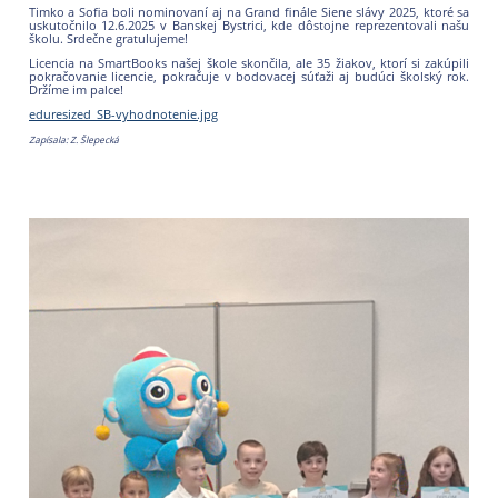
Timko a Sofia boli nominovaní aj na Grand finále Siene slávy 2025, ktoré sa
uskutočnilo 12.6.2025 v Banskej Bystrici, kde dôstojne reprezentovali našu
školu. Srdečne gratulujeme!
Licencia na SmartBooks našej škole skončila, ale 35 žiakov, ktorí si zakúpili
pokračovanie licencie, pokračuje v bodovacej súťaži aj budúci školský rok.
Držíme im palce!
eduresized_SB-vyhodnotenie.jpg
Zapísala: Z. Šlepecká