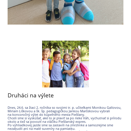
Druháci na výlete
Dnes, 24.6. sa žiaci 2. ročníka so svojimi tr. p. učiteľkami Monikou Gallovou,
Miriam Liškovou a šk. šp. pedagogičkou
Jankou Marčekovou vybrali
na koncoročný výlet do kúpeľného mesta Piešťany.
Chceli sme si vyskúšať, aké to je plaviť sa po rieke Váh, vychutnať si prírodu
okolo a tiež sa povoziť na vláčiku Piešťanský expres.
Po výhliadkovej jazde sme sa zastavili na zmrzlinke a samozrejme sme
nezabudli ani na malé suveníry na pamiatku.