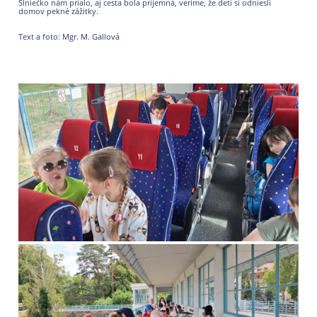
Slniečko nám prialo, aj cesta bola príjemná, veríme, že deti si odniesli
domov pekné zážitky.
Text a foto: Mgr. M. Gallová