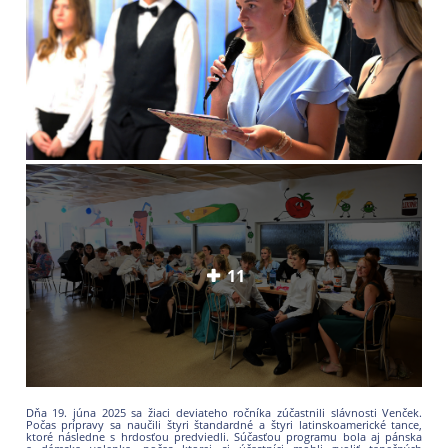
11
Dňa 19. júna 2025 sa žiaci deviateho ročníka zúčastnili slávnosti Venček.
Počas prípravy sa naučili štyri štandardné a štyri latinskoamerické tance,
ktoré následne s hrdosťou predviedli. Súčasťou programu bola aj pánska