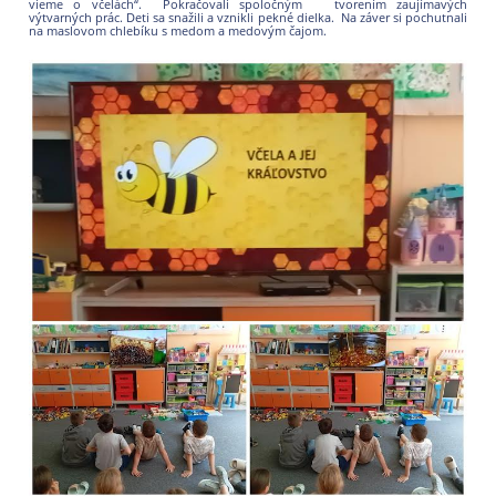
vieme o včelách“. Pokračovali spoločným tvorením zaujímavých
výtvarných prác. Deti sa snažili a vznikli pekné dielka. Na záver si pochutnali
na maslovom chlebíku s medom a medovým čajom.