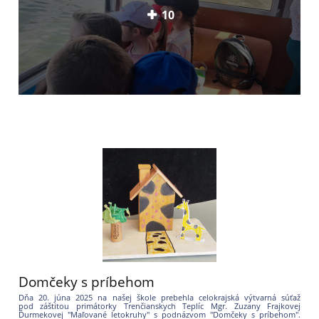
10
Domčeky s príbehom
Dňa 20. júna 2025 na našej škole prebehla celokrajská výtvarná súťaž
pod záštitou primátorky Trenčianskych Teplíc Mgr. Zuzany Frajkovej
Ďurmekovej "Maľované letokruhy"
s podnázvom "Domčeky s príbehom".