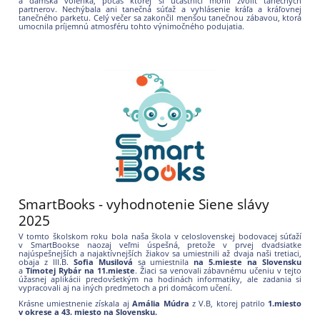
a dámska volenka, počas ktorej si účastníci mohli zvoliť tanečných
partnerov. Nechýbala ani tanečná súťaž a vyhlásenie kráľa a kráľovnej
tanečného parketu. Celý večer sa zakončil menšou tanečnou zábavou, ktorá
umocnila príjemnú atmosféru tohto výnimočného podujatia.
SmartBooks - vyhodnotenie Siene slávy
2025
V tomto školskom roku bola naša škola v celoslovenskej bodovacej súťaží
v SmartBookse naozaj veľmi úspešná, pretože v prvej dvadsiatke
najúspešnejších a najaktívnejších žiakov sa umiestnili až dvaja naši tretiaci,
obaja z III.B.
Sofia Musilová
sa umiestnila
na 5.mieste na Slovensku
a
Timotej Rybár
na
11.mieste
. Žiaci sa venovali zábavnému učeniu v tejto
úžasnej aplikácii predovšetkým na hodinách informatiky, ale zadania si
vypracovali aj na iných predmetoch a pri domácom učení.
Krásne umiestnenie získala aj
Amália Múdra
z V.B, ktorej patrilo
1.miesto
v okrese a 43. miesto na Slovensku.