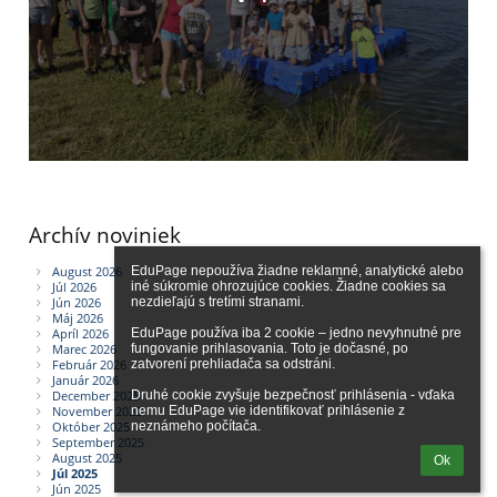
Archív noviniek
EduPage nepoužíva žiadne reklamné, analytické alebo 
August 2026
iné súkromie ohrozujúce cookies. Žiadne cookies sa 
Júl 2026
nezdieľajú s tretími stranami.

Jún 2026
Máj 2026
EduPage používa iba 2 cookie – jedno nevyhnutné pre 
Apríl 2026
fungovanie prihlasovania. Toto je dočasné, po 
Marec 2026
zatvorení prehliadača sa odstráni.

Február 2026
Január 2026
Druhé cookie zvyšuje bezpečnosť prihlásenia - vďaka 
December 2025
nemu EduPage vie identifikovať prihlásenie z 
November 2025
neznámeho počítača.
Október 2025
September 2025
August 2025
Ok
Júl 2025
Jún 2025