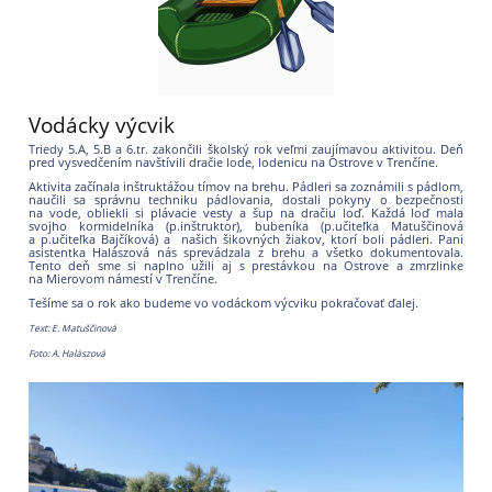
Vodácky výcvik
Triedy 5.A, 5.B a 6.tr. zakončili školský rok veľmi zaujímavou aktivitou. Deň
pred vysvedčením navštívili dračie lode, lodenicu na Ostrove v Trenčíne.
Aktivita začínala inštruktážou tímov na brehu. Pádleri sa zoznámili s pádlom,
naučili sa správnu techniku pádlovania, dostali pokyny o bezpečnosti
na vode, obliekli si plávacie vesty a šup na dračiu loď. Každá loď mala
svojho kormidelníka (p.inštruktor), bubeníka (p.učiteľka Matuščinová
a p.učiteľka Bajčíková) a našich šikovných žiakov, ktorí boli pádleri. Pani
asistentka Halászová nás sprevádzala z brehu a všetko dokumentovala.
Tento deň sme si naplno užili aj s prestávkou na Ostrove a zmrzlinke
na Mierovom námestí v Trenčíne.
Tešíme sa o rok ako budeme vo vodáckom výcviku pokračovať ďalej.
Text: E. Matuščinová
Foto: A. Halászová