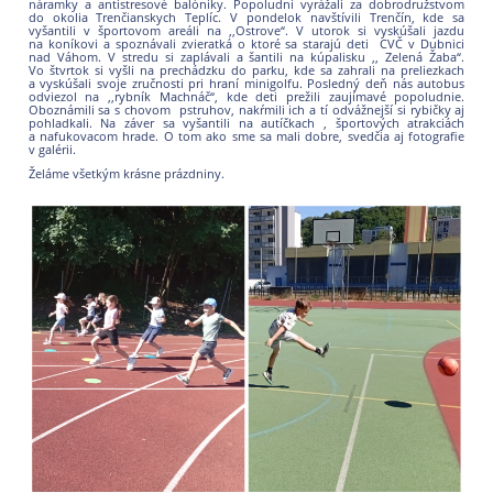
náramky a antistresové balóniky. Popoludní vyrážali za dobrodružstvom
do okolia Trenčianskych Teplíc. V pondelok navštívili Trenčín, kde sa
vyšantili v športovom areáli na ,,Ostrove“. V utorok si vyskúšali jazdu
na koníkovi a spoznávali zvieratká o ktoré sa starajú deti CVČ v Dubnici
nad Váhom. V stredu si zaplávali a šantili na kúpalisku ,, Zelená Žaba“.
Vo štvrtok si vyšli na prechádzku do parku, kde sa zahrali na preliezkach
a vyskúšali svoje zručnosti pri hraní minigolfu. Posledný deň nás autobus
odviezol na ,,rybník Machnáč“, kde deti prežili zaujímavé popoludnie.
Oboznámili sa s chovom pstruhov, nakŕmili ich a tí odvážnejší si rybičky aj
pohladkali. Na záver sa vyšantili na autíčkach , športových atrakciách
a nafukovacom hrade. O tom ako sme sa mali dobre, svedčia aj fotografie
v galérii.
Želáme všetkým krásne prázdniny.