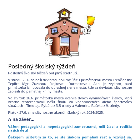
Posledný školský týždeň
Posledný školský týždeň bol plný stretnutí...
V stredu 25.6. sa naši deviataci boli rozlúčiť s primátorkou mesta Trenčianske
Teplice Mgr. Zuzanou Frajkovou Ďurmekovou. Ako je zvykom, pani
primátorka ich pozvala do obradnej siene mesta, kde sa deviataci slávnostne
zapísali do pamätnej knihy mesta.
Vo štvrtok 26.6. primátorka mesta ocenila dvoch výnimočných žiakov, ktorí
vzorne reprezentovali našu školu vo vedomostných alebo športových
súťažiach - Timoteja Rybára z 3.B triedy a Valentína Račeka z 9. triedy.
Piatok 27.6. sme slávnostne ukončili školský rok 2024/2025.
A na záver...
Vážení pedagogickí a nepedagogickí zamestnanci, milí žiaci a rodičia
našich detí!
Ďakujem učiteľom za to, že ste žiakom pomáhali rásť a rozvíjať sa.