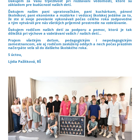
Ďakujem za Vašu trpezlivosť pri rozdávaní vedomostí, ktoré sú
základom pre budúcnosť našich detí.
Ďakujem našim pani upratovačkám, pani kuchárkam, pánovi
školníkovi, pani ekonómke a mzdárke i vedúcej školskej jedálne za to,
že ste si svoje povolanie vykonávali počas celého roka zodpovedne
a tým vytvárali pre nás všetkých príjemné prostredie na vzdelávanie.
Ďakujem rodičom našich detí za podporu a pomoc, ktorá je tak
dôležitá pri výchove a vzdelávaní vašich / našich detí…
Prajem všetkým deťom, pedagogickým i nepedagogickým
zamestnancom, ale aj rodičom zaslúžený oddych a nech počas prázdnin
načerpáte veľa síl do ďalšieho školského roka.
S úctou,
Lýdia Pažítková, RŠ