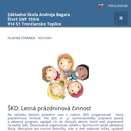
PRIHLÁSENIE
Základná škola Andreja Bagara
Štvrť SNP 159/6
914 51 Trenčianske Teplice
HLAVNÁ STRÁNKA
NOVINKY
Novinky
ŠKD: Letná prázdninová činnosť
Na začiatku letných prázdnin sme v našom ŠKD zorganizovali letnú
prázdninovú činnosť. Pre deti si p. vychovávateľky pripravili pestrý
a zábavný program, zapájali ich do rôznych aktivít, ktoré mali pripravené
na každý deň. Dopoludnia organizovali súťaže v športovom areáli základnej
školy. Nechýbali ani tvorivé dielničky, kde si deti maľovali tričká, vyrábali