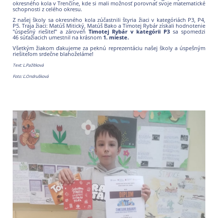
okresného kola v Trenčíne, kde si mali možnosť porovnať svoje matematické
schopnosti z celého okresu.
Z našej školy sa okresného kola zúčastnili štyria žiaci v kategóriách P3, P4,
P5. Traja žiaci: Matúš Mitický, Matúš Bako a Timotej Rybár získali hodnotenie
"úspešný riešiteľ" a zároveň
Timotej Rybár v kategórii P3
sa spomedzi
46 súťažiacich umestnil na krásnom
1. mieste.
Všetkým žiakom ďakujeme za peknú reprezentáciu našej školy a úspešným
riešiteľom srdečne blahoželáme!
Text: L.Pažítková
Foto: Ľ.Ondrušková