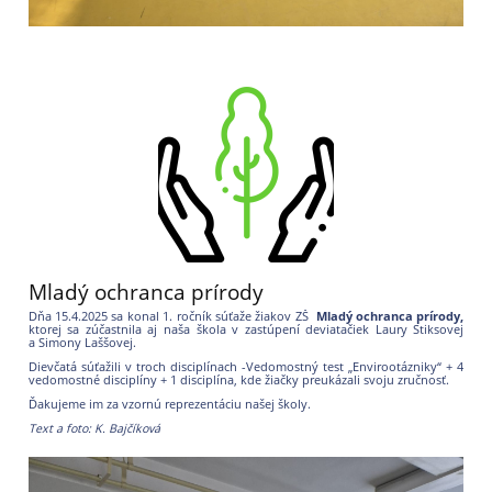
Mladý ochranca prírody
Dňa 15.4.2025 sa konal 1. ročník súťaže žiakov ZŠ
Mladý ochranca prírody,
ktorej sa zúčastnila aj naša škola v zastúpení deviatačiek Laury Stiksovej
a Simony Laššovej.
Dievčatá súťažili v troch disciplínach -Vedomostný test „Envirootázniky“ + 4
vedomostné disciplíny + 1 disciplína, kde žiačky preukázali svoju zručnosť.
Ďakujeme im za vzornú reprezentáciu našej školy.
Text a foto: K. Bajčíková