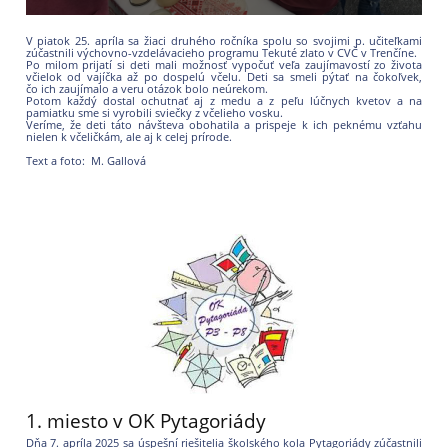
V piatok 25. apríla sa žiaci druhého ročníka spolu so svojimi p. učiteľkami
zúčastnili výchovno-vzdelávacieho programu Tekuté zlato v CVČ v Trenčíne.
Po milom prijatí si deti mali možnosť vypočuť veľa zaujímavostí zo života
včielok od vajíčka až po dospelú včelu. Deti sa smeli pýtať na čokoľvek,
čo ich zaujímalo a veru otázok bolo neúrekom.
Potom každý dostal ochutnať aj z medu a z peľu lúčnych kvetov a na
pamiatku sme si vyrobili sviečky z včelieho vosku.
Veríme, že deti táto návšteva obohatila a prispeje k ich peknému vzťahu
nielen k včeličkám, ale aj k celej prírode.
Text a foto: M. Gallová
1. miesto v OK Pytagoriády
Dňa 7. apríla 2025 sa úspešní riešitelia školského kola Pytagoriády zúčastnili