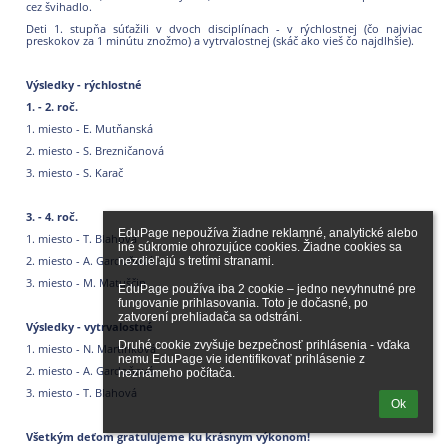
cez švihadlo.
Deti 1. stupňa súťažili v dvoch disciplínach - v rýchlostnej (čo najviac
preskokov za 1 minútu znožmo) a vytrvalostnej (skáč ako vieš čo najdlhšie).
Výsledky - rýchlostné
1. - 2. roč.
1. miesto - E. Mutňanská
2. miesto - S. Brezničanová
3. miesto - S. Karač
3. - 4. roč.
EduPage nepoužíva žiadne reklamné, analytické alebo 
1. miesto - T. Blahová
iné súkromie ohrozujúce cookies. Žiadne cookies sa 
2. miesto - A. Gardoňová
nezdieľajú s tretími stranami.

3. miesto - M. Matuščin
EduPage používa iba 2 cookie – jedno nevyhnutné pre 
fungovanie prihlasovania. Toto je dočasné, po 
zatvorení prehliadača sa odstráni.

Výsledky - vytrvalostné
Druhé cookie zvyšuje bezpečnosť prihlásenia - vďaka 
1. miesto - N. Martinková
nemu EduPage vie identifikovať prihlásenie z 
2. miesto - A. Gardoňová
neznámeho počítača.
3. miesto - T. Blahová
Ok
Všetkým deťom gratulujeme ku krásnym výkonom!