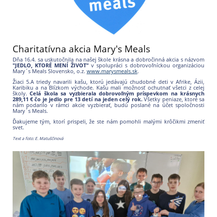
Charitatívna akcia Mary's Meals
Dňa 16.4. sa uskutočnila na našej škole krásna a dobročinná akcia s názvom
"JEDLO, KTORÉ MENÍ ŽIVOT"
v spolupráci s dobrovoľníckou organizáciou
Mary´s Meals Slovensko, o.z.
www.marysmeals.sk
.
Žiaci 5.A triedy navarili kašu, ktorú jedávajú chudobné deti v Afrike, Ázii,
Karibiku a na Blízkom východe. Kašu mali možnosť ochutnať všetci z celej
školy.
Celá škola sa vyzbierala dobrovoľným príspevkom na krásnych
289,11 € čo je jedlo pre 13 detí na jeden celý rok.
Všetky peniaze, ktoré sa
nám podarilo v rámci akcie vyzbierať, budú poslané na účet spoločnosti
Mary´s Meals.
Ďakujeme tým, ktorí prispeli, že ste nám pomohli malými krôčikmi zmeniť
svet.
Text a foto: E. Matuščinová