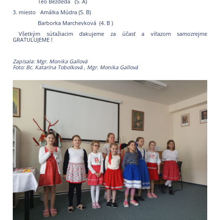
Teo Bezdeda (5. A)
3. miesto Amálka Múdra (5. B)
Barborka Marchevková (4. B )
Všetkým súťažiacim ďakujeme za účasť a víťazom samozrejme
GRATULUJEME !
Zapísala: Mgr. Monika Gallová
Foto: Bc. Katarína Tobolková , Mgr. Monika Gallová