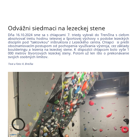
Odvážni siedmaci na lezeckej stene
Dňa 16.10.2024 sme sa s chlapcami 7. triedy vybrali do Trenčína s cieľom
absolvovať tretiu hodinu telesnej a športovej výchovy v podobe lezeckých
disciplín pod "taktovkou" inštruktora z Lezeckého centra. Chlapci si prešli
oboznamovacím postupom od pochopenia využívania výstroja, cez základy
boulderingu a lezenia na lezeckej stene. K dispozícii chlapcom bolo vyše 1
000 metrov štvorcových lezeckej steny. Potom už len išlo o prekonávanie
svojich osobných limitov.
Text a foto: K. Brečka