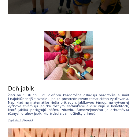
Deň jabĺk
Žiaci na 1. stupni 21. októbra každoročne oslavujú nazdravšie a snáď
i najobľúbenejšie ovocie - jablko prostredníctvom tematického vyučovania.
Napríklad na matematike riešia príklady s jablkovou témou, na výtvarnej
výchove stvárňujú jabĺčka rôznymi technikami a diskutujú o benefitoch,
ktoré jablká poskytujú nášmu zdraviu. Samozrejmosťou je ochutnávka
rôznych druhov jabĺk, ktoré deti a pani učiteľky prinesú.
Zapísala: Z. Šlepecká