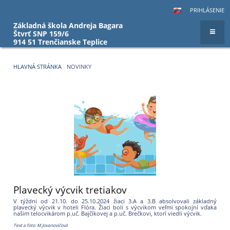
PRIHLÁSENIE
Základná škola Andreja Bagara
Štvrť SNP 159/6
914 51 Trenčianske Teplice
HLAVNÁ STRÁNKA
NOVINKY
Novinky
Plavecký výcvik tretiakov
V týždni od 21.10. do 25.10.2024 žiaci 3.A a 3.B absolvovali základný
plavecký výcvik v hoteli Flóra. Žiaci boli s výcvikom veľmi spokojní vďaka
našim telocvikárom p.uč. Bajčíkovej a p.uč. Brečkovi, ktorí viedli výcvik.
Text a foto: M.Jovanovičová