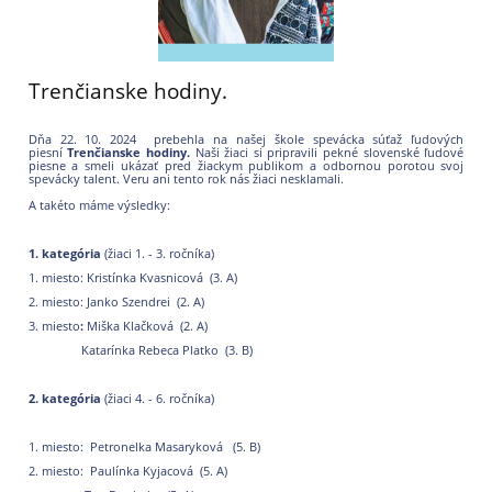
Trenčianske hodiny.
Dňa 22. 10. 2024 prebehla na našej škole spevácka súťaž ľudových
piesní
Trenčianske hodiny.
Naši žiaci si pripravili pekné slovenské ľudové
piesne a smeli ukázať pred žiackym publikom a odbornou porotou svoj
spevácky talent. Veru ani tento rok nás žiaci nesklamali.
A takéto máme výsledky:
1. kategória
(žiaci 1. - 3. ročníka)
1. miesto: Kristínka Kvasnicová (3. A)
2. miesto: Janko Szendrei (2. A)
3. miesto
:
Miška Klačková (2. A)
Katarínka Rebeca Platko (3. B)
2. kategória
(žiaci 4. - 6. ročníka)
1. miesto: Petronelka Masaryková (5. B)
2. miesto: Paulínka Kyjacová (5. A)