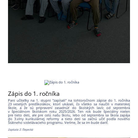
Zápis do 1. ročníka
Pani učiteľky na 1. stupni "zapísali" na tohtoročnom zápise do 1. ročníka
23 veselých predškolákov, ktorí ukázali, čo všetko sa naučili v materskej
škole, a že sú pripravení zasadnúť do školských lavíc od septembra
v špeciálnom školskom roku 2025/2026. Ten rok bude špeciálny nielen
pre tieto deti, ale pre celú našu školu, lebo od septembra sa škola zapája
do 3.vlny kurikulárnej reformy a tieto deti sa začnú učiť podľa nového
Štátneho vzdelávacieho programu. Veríme, že sa im bude dariť.
Zapísala: Z. Šlepecká