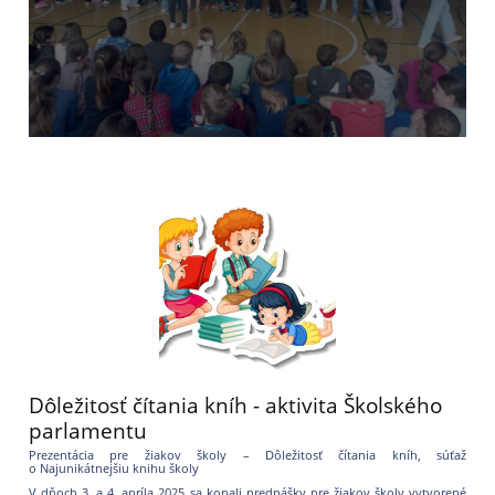
Dôležitosť čítania kníh - aktivita Školského
parlamentu
Prezentácia pre žiakov školy – Dôležitosť čítania kníh, súťaž
o Najunikátnejšiu knihu školy
V dňoch 3. a 4. apríla 2025 sa konali prednášky pre žiakov školy vytvorené