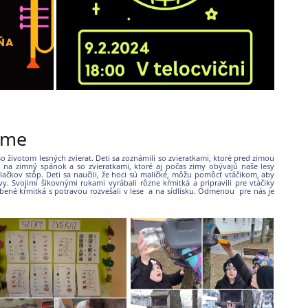
zime
 životom lesných zvierat. Deti sa zoznámili so zvieratkami, ktoré pred zimou
jú na zimný spánok a so zvieratkami, ktoré aj počas zimy obývajú naše lesy
tlačkov stôp.
Deti
sa naučili, že hoci sú maličké, môžu pomôcť vtáčikom, aby
. Svojimi šikovnými rukami vyrábali rôzne kŕmitká a pripravili pre vtáčiky
bené kŕmitká s potravou rozvešali v lese a na sídlisku. Odmenou pre nás je