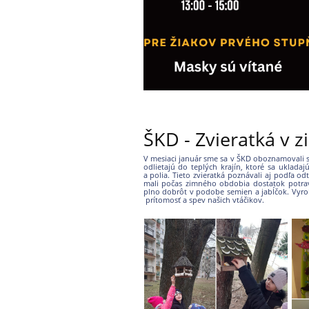
ŠKD - Zvieratká v 
V mesiaci január sme sa v ŠKD oboznamovali so
odlietajú do teplých krajín, ktoré sa uklada
a polia. Tieto zvieratká poznávali aj podľa od
mali počas zimného obdobia dostatok potravy
plno dobrôt v podobe semien a jabĺčok. Vyro
prítomosť a spev našich vtáčikov.