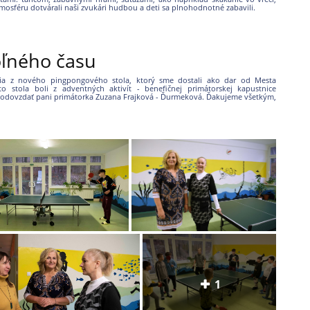
mosféru dotvárali naši zvukári hudbou a deti sa plnohodnotné zabavili.
oľného času
tešia z nového pingpongového stola, ktorý sme dostali ako dar od Mesta
o stola boli z adventných aktivít - benefičnej primátorskej kapustnice
 odovzdať pani primátorka Zuzana Frajková - Ďurmeková. Ďakujeme všetkým,
1