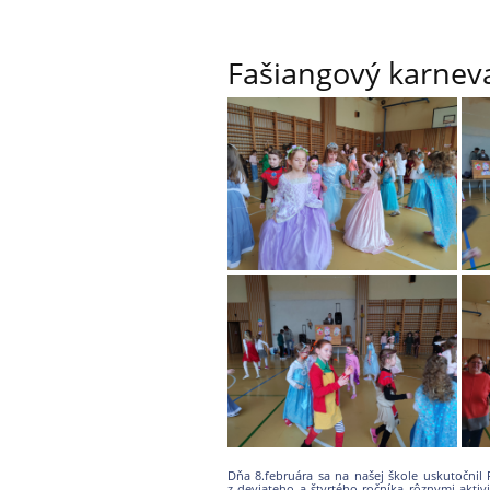
Fašiangový karnev
Dňa 8.februára sa na našej škole uskutočnil
z deviateho a štvrtého ročníka rôznymi aktiv