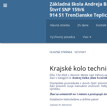
Základná škola Andreja 
Štvrť SNP 159/6
914 51 Trenčianske Tepli
Hlavná stránka
2% dane
Kontakt
Výchovný poradca
Viac
HLAVNÁ STRÁNKA
NOVINKY
Novinky
Krajské kolo techn
Dňa 7.02.2024 v Novom Meste nad Váhom.sa k
žiaci v kategórií A:
Andrej Valko (žiak 9.roční
Olympiáda pozostávala z dvoch častí: písomný t
žiaci preverili svoje manuálne zručnosti. Ve
výrobku.
Žiaci sa umiestnili na 1.mieste a postupujú d
Súťažiacim blahoželáme a držíme palce!
Zapísala: M. Adameová