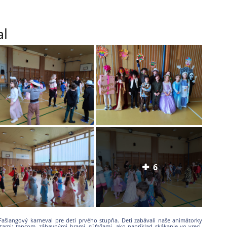
al
6
 Fašiangový karneval pre deti prvého stupňa. Deti zabávali naše animátorky
itami: tancom, zábavnými hrami, súťažami, ako napríklad skákanie vo vreci,