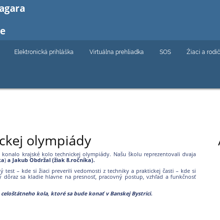
Bagara
ce
Elektronická prihláška
Virtuálna prehliadka
SOS
Žiaci a rodi
ickej olympiády
onalo krajské kolo technickej olympiády. Našu školu reprezentovali dvaja
ka
)
a Jakub Obdržal (žiak 8.ročníka).
est – kde si žiaci preverili vedomosti z techniky a praktickej časti – kde si
ľký dôraz sa kladie hlavne na presnosť, pracovný postup, vzhľad a funkčnosť
o celoštátneho kola, ktoré sa bude konať v Banskej Bystrici.