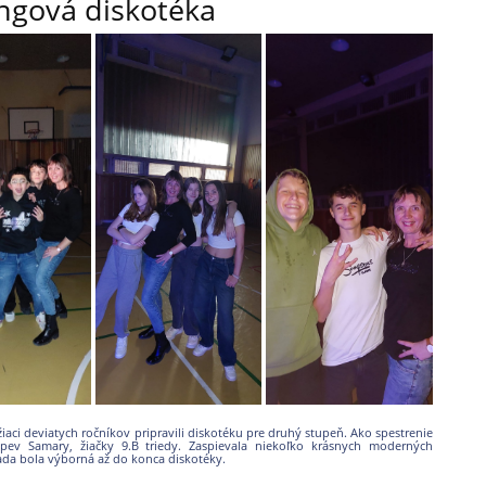
ngová diskotéka
 žiaci deviatych ročníkov pripravili diskotéku pre druhý stupeň. Ako spestrenie
pev Samary, žiačky 9.B triedy. Zaspievala niekoľko krásnych moderných
ada bola výborná až do konca diskotéky.