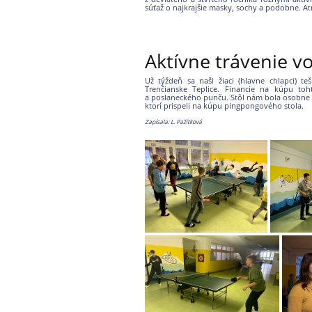
súťaž o najkrajšie masky, sochy a podobne. At
Aktívne trávenie v
Už týždeň sa naši žiaci (hlavne chlapci) 
Trenčianske Teplice. Financie na kúpu toht
a poslaneckého punču. Stôl nám bola osobne
ktorí prispeli na kúpu pingpongového stola.
Zapísala: L. Pažítková