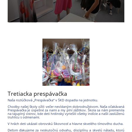
Tretiacka prespávačka
Naša rozlúčková „Prespávačka“ v ŠKD dopadla na jednotku.
Chodby našej školy ožili večer nevídaným dobrodružstvom. Naša očakávaná
Prespávačka je úspešné za nami a my plní zážitkov. Škola sa nám premenila
na tajuplný ostrov, kde deti hrdinsky vyriešili všetky indície a našli zaslúženú
truhlicu s odmenami.
V hrách deti ukázali obrovskú šikovnosť a hlavne skvelého tímového ducha.
Deťom ďakujeme za neskutočnú odvahu, disciplínu a skvelú náladu, ktorú