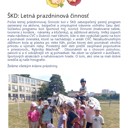
ŠKD: Letná prazdninová činnosť
Počas letnej prázdninovej činnosti bol v ŠKD zabezpečený pestrý program
zameraný na aktívne, bezpečné a zmysluplné trávenie voľného času detí.
Súčasťou programu boli športové hry, tvorivé činnosti (maľovanie tašiek,
tvorenie z korálok - náramky a kľúčenky), aj zážitkové aktivity. Veľký úspech
mala návšteva CVČ v Dubnici nad Váhom, kde si deti vyskúšali jazdu na koni
a poznávali zvieratká, ktoré sa nachádzajú v areáli CVČ. Nezabudnuteľným
zážitkom bola aj plavba po rieke Váh, počas ktorej deti poznávali okolitú
prírodu a význam rieky. Posledný deň deti prežili zaujímavé popoludnie
v priestoroch,, Rybníka Machnáč" . Oboznámili sa s chovom pstruhov,
zalovili si a tí odvážnejší ich aj pohladkali. Na záver sa vyšantili v autíčkach,
športových atrakciách a nafukovacom hrade. O tom, ako sme sa mali dobre
svedčia aj naše fotografie.
Želáme všetkým krásne prázdniny.