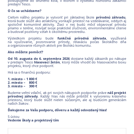
postupujeme do druhého kola, v ktorom o výsledku rozhodnú zákazníci
predajní Tesco.
O čo sa uchádzame?
Cieľom nášho projektu je vytvoriť pri základnej škole
prírodnú záhradu
,
ktorá bude slúžiť ako atraktívny vonkajší priestor na vzdelávanie, oddych aj
spoločné komunitné aktivity. Žiaci v nej budú môcť objavovať prírodu
priamo v teréne, rozvíjať svoje praktické zručnosti, environmentálne cítenie
a budovať pozitívny vzťah k okolitému prostrediu.
Výsledkom projektu bude
funkčná prírodná záhrada
, využívaná
na vyučovanie, pozorovanie prírody, relaxáciu počas školského dňa
a organizovanie rôznych aktivít pre školskú komunitu.
Ako môžete pomôcť?
Od 10. augusta do 6. septembra 2026
dostane každý zákazník po nákupe
v predajni Tesco
hlasovací žetón
, ktorý môže vhodiť do hlasovacieho boxu
projektu, ktorý chce podporiť.
Hrá sa o finančnú podporu:
1. miesto – 1 800 €
2. miesto – 800 €
3. miesto – 300 €
Budeme veľmi vďační, ak pri svojich nákupoch podporíte práve
náš projekt
prírodnej záhrady
. Každý hlas nás môže priblížiť k vytvoreniu krásneho
priestoru, ktorý bude slúžiť nielen súčasným, ale aj budúcim generáciám
našich žiakov.
Ďakujeme za Vašu podporu, dôveru a každý odovzdaný hlas!
S úctou
Vedenie školy a projektový tím