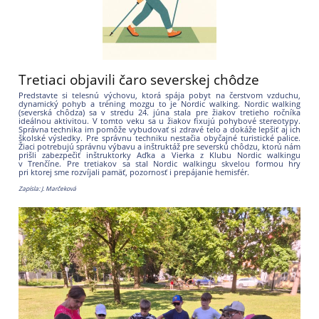
Tretiaci objavili čaro severskej chôdze
Predstavte si telesnú výchovu, ktorá spája pobyt na čerstvom vzduchu,
dynamický pohyb a tréning mozgu to je Nordic walking. Nordic walking
(severská chôdza) sa v stredu 24. júna stala pre žiakov tretieho ročníka
ideálnou aktivitou. V tomto veku sa u žiakov fixujú pohybové stereotypy.
Správna technika im pomôže vybudovať si zdravé telo a dokáže lepšiť aj ich
školské výsledky.
Pre správnu techniku nestačia obyčajné turistické palice.
Žiaci potrebujú správnu výbavu a inštruktáž pre severskú chôdzu, ktorú nám
prišli zabezpečiť inštruktorky Aďka a Vierka z Klubu Nordic walkingu
v Trenčíne.
Pre tretiakov sa stal Nordic walkingu skvelou formou hry
pri ktorej sme rozvíjali pamäť, pozornosť i prepájanie hemisfér.
Zapísla: J. Marčeková