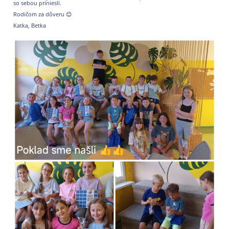
so sebou priniesli.
Rodičom za dôveru
😊
Katka, Betka