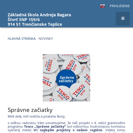
PRIHLÁSENIE
Základná škola Andreja Bagara
Štvrť SNP 159/6
914 51 Trenčianske Teplice
HLAVNÁ STRÁNKA
NOVINKY
Novinky
Správne začiatky
Milé det
i
, milí rodičia a priatelia školy,
s veľkou radosťou Vám oznamujeme, že náš projekt v 4. edícii grantového
programu
Tesco „Správne začiatky“
bol odbornou hodnotiacou komisiou
vybraný medzi
tri najlepšie projekty v našom regióne
. Vďaka tomu