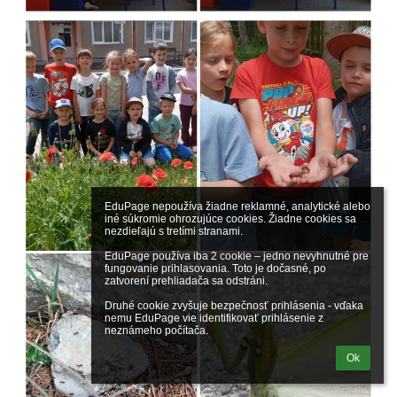
EduPage nepoužíva žiadne reklamné, analytické alebo 
iné súkromie ohrozujúce cookies. Žiadne cookies sa 
nezdieľajú s tretími stranami.

EduPage používa iba 2 cookie – jedno nevyhnutné pre 
fungovanie prihlasovania. Toto je dočasné, po 
zatvorení prehliadača sa odstráni.

Druhé cookie zvyšuje bezpečnosť prihlásenia - vďaka 
nemu EduPage vie identifikovať prihlásenie z 
neznámeho počítača.
Ok