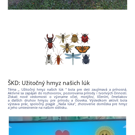
ŠKD: Užitočný hmyz našich lúk
Téma ,, Užitočný hmyz našich lúk " bola pre deti zaujímavá a prínosná.
Aktívne sa zapájali do rozhovorov, pozorovania prírody i tvorivých činností.
Získali nové vedomosti o význame včiel, motýľov, líčením, čmeliakov
a ďalších druhov hmyzu pre prírodu a človeka. Výsledkom aktivít bola
výstava prác, spoločný plagát ,,Naša lúka", zhotovenie domčeka pre hmyz
a jeho umiestnenie na našom sídlisku.