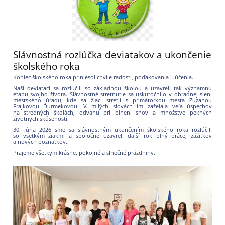
Slávnostná rozlúčka deviatakov a ukončenie
školského roka
Koniec školského roka priniesol chvíle radosti, poďakovania i lúčenia.
Naši deviataci sa rozlúčili so základnou školou a uzavreli tak významnú
etapu svojho života. Slávnostné stretnutie sa uskutočnilo v obradnej sieni
mestského úradu, kde sa žiaci stretli s primátorkou mesta Zuzanou
Frajkovou Ďurmekovou. V milých slovách im zaželala veľa úspechov
na stredných školách, odvahu pri plnení snov a množstvo pekných
životných skúseností.
30. júna 2026 sme sa slávnostným ukončením školského roka rozlúčili
so všetkým žiakmi a spoločne uzavreli ďalší rok plný práce, zážitkov
a nových poznatkov.
Prajeme všetkým krásne, pokojné a slnečné prázdniny.